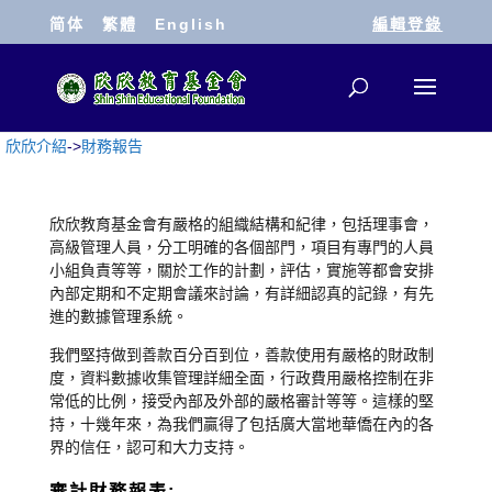
简体
繁體
English
編輯登錄
欣欣介紹
->
財務報告
欣欣教育基金會有嚴格的組織結構和紀律，包括理事會，
高級管理人員，分工明確的各個部門，項目有專門的人員
小組負責等等，關於工作的計劃，評估，實施等都會安排
內部定期和不定期會議來討論，有詳細認真的記錄，有先
進的數據管理系統。
我們堅持做到善款百分百到位，善款使用有嚴格的財政制
度，資料數據收集管理詳細全面，行政費用嚴格控制在非
常低的比例，接受內部及外部的嚴格審計等等。這樣的堅
持，十幾年來，為我們贏得了包括廣大當地華僑在內的各
界的信任，認可和大力支持。
審計財務報表: