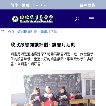
简体
繁體
English
編輯登錄
項目簡介
->
啟智閱讀計劃
->
讀書月活動
欣欣啟智閱讀計劃: 讀書月活動
讀書月活動通過廣泛深入地開展讀書活動，進一步激發學
生的讀書熱情，營造良好的讀書氛圍，激勵欣欣學生多讀
書、會讀書、讀好書。