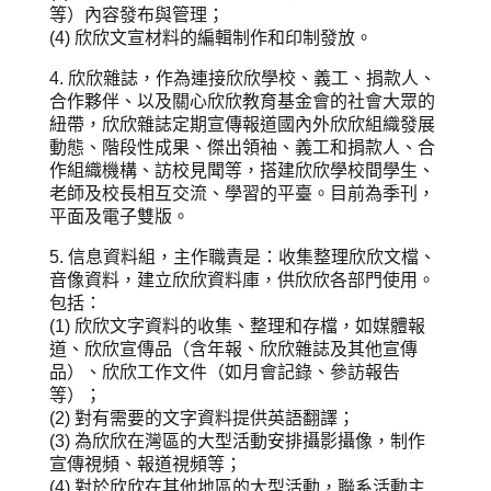
等）內容發布與管理；
(4) 欣欣文宣材料的編輯制作和印制發放。
4. 欣欣雜誌，作為連接欣欣學校、義工、捐款人、
合作夥伴、以及關心欣欣教育基金會的社會大眾的
紐帶，欣欣雜誌定期宣傳報道國內外欣欣組織發展
動態、階段性成果、傑出領袖、義工和捐款人、合
作組織機構、訪校見聞等，搭建欣欣學校間學生、
老師及校長相互交流、學習的平臺。目前為季刊，
平面及電子雙版。
5. 信息資料組，主作職責是：收集整理欣欣文檔、
音像資料，建立欣欣資料庫，供欣欣各部門使用。
包括：
(1) 欣欣文字資料的收集、整理和存檔，如媒體報
道、欣欣宣傳品（含年報、欣欣雜誌及其他宣傳
品）、欣欣工作文件（如月會記錄、參訪報告
等）；
(2) 對有需要的文字資料提供英語翻譯；
(3) 為欣欣在灣區的大型活動安排攝影攝像，制作
宣傳視頻、報道視頻等；
(4) 對於欣欣在其他地區的大型活動，聯系活動主