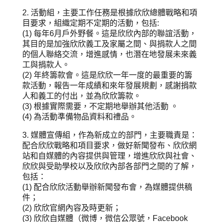
2. 活動組，主要工作任務是根據欣欣總體戰略和項
目要求，組織定期不定期的活動，包括:
(1) 每年6月戶外野餐。這是欣欣內部的聯誼活動，
其目的是加強欣欣義工及家屬之間、與捐款人之間
的個人聯絡交流，增進感情，也潛在地發展未來義
工與捐款人。
(2) 年終籌款會。這是欣欣一年一度的最重要的籌
款活動，報告一年成績和來年發展規劃，感謝捐款
人和義工的付出，並為欣欣籌款。
(3) 根據實際需要，不定期地舉辦其他活動 。
(4) 為活動準備物品資料和禮品。
3. 媒體宣傳組，作為新成立的部門，主要職責是：
配合欣欣戰略和項目要求，做好新聞發布、欣欣網
站和自媒體的內容提供與管理，增進欣欣與社會、
欣欣與受助學校以及欣欣內部各部門之間的了解，
包括：
(1) 配合欣欣活動舉辦新聞發布會，為媒體提供稿
件；
(2) 欣欣官網內容及時更新；
(3) 欣欣自媒體（微博，微信公眾號，Facebook