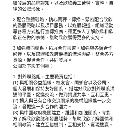
續發展的品牌認知，以及欣欣義工苦幹、實幹、自
律的公眾形象。
2.配合整體戰略，精心闡釋、傳播。緊密配合欣欣
的整體戰略以及項目服務，以媒體報道、組織活動
等各種方式進行宣傳推廣，讓更多人了解欣欣和欣
欣正在做的事情，幫助欣欣獲得更多的支持。
3.加強橫向聯系，拓展合作渠道。加強與各類合作
夥伴，以及媒體和政府機構的溝通聯絡，整合各方
資源，促進合作，共同發展。
公關部下設五個組：
1. 對外聯絡組，主要職責包括：
(1) 與相關公益組織、校友會、同鄉會以及公司、
個人發展和保持友好關系， 搭建好欣欣對外聯系溝
通的平臺，促進交流，做到資源共享、互利互惠。
(2) 擴大與已有合作交流關系的機構組織進一步交
流，發掘進一步合作的潛力。
(3) 與中國政府機關建立、維護和加強關系，令對
方了解欣欣動態和發展趨勢，幫助欣欣了解國情和
相關政策，建立互信機制，互相支持，實現雙贏。