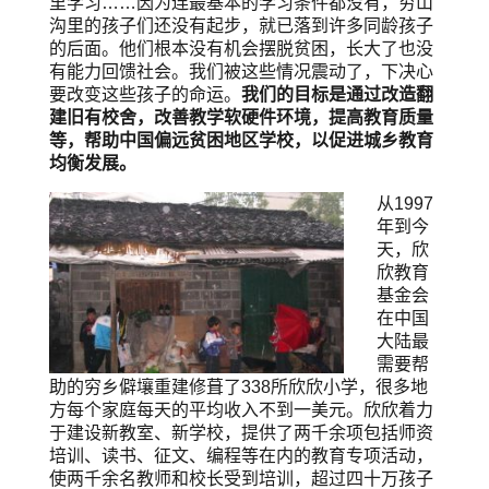
里学习……因为连最基本的学习条件都没有，穷山
沟里的孩子们还没有起步，就已落到许多同龄孩子
的后面。他们根本没有机会摆脱贫困，长大了也没
有能力回馈社会。我们被这些情况震动了，下决心
要改变这些孩子的命运。
我们的目标是通过改造翻
建旧有校舍，改善教学软硬件环境，提高教育质量
等，帮助中国偏远贫困地区学校，以促进城乡教育
均衡发展。
从1997
年到今
天，欣
欣教育
基金会
在中国
大陆最
需要帮
助的穷乡僻壤重建修葺了338所欣欣小学，很多地
方每个家庭每天的平均收入不到一美元。欣欣着力
于建设新教室、新学校，提供了两千余项包括师资
培训、读书、征文、编程等在内的教育专项活动，
使两千余名教师和校长受到培训，超过四十万孩子