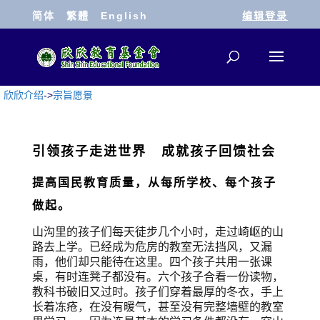
简体
繁體
English
编辑登录
欣欣介绍
->
宗旨愿景
引领孩子走进世界 成就孩子回馈社会
提高国民教育质量，从每所学校、每个孩子
做起。
山沟里的孩子们每天徒步几个小时，走过崎岖的山
路去上学。已经成为危房的教室无法挡风，又漏
雨，他们却只能待在这里。四个孩子共用一张课
桌，有时连凳子都没有。六个孩子合看一份读物，
教科书破旧又过时。孩子们穿着最厚的冬衣，手上
长着冻疮，在没有暖气，甚至没有完整墙壁的教室