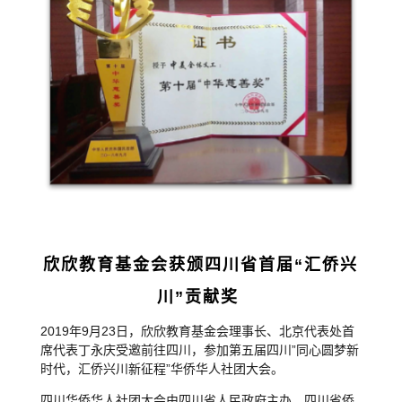
欣欣教育基金会获颁四川省首届
“
汇侨兴
川
”
贡献
奖
2019
年
9
月
23
日，欣欣教育基金会理事长、北京代表处首
席代表丁永庆受邀前往四川，参加第五届四川
”
同心圆梦新
时代，汇侨兴川新征程
”
华侨华人社团大会。
四川华侨华人社团大会由四川省人民政府主办，四川省侨