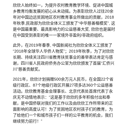
欣欣人始终如一，为提升农村教育教学环境、促进中国城
乡教育均衡发展的初心从未动摇。为表彰欣欣人过往20余
年对中国边远贫困地区农村教育事业所做出的贡献，2018
年秋季,民政部为欣欣全体义工颁发了“中华慈善楷模奖”, 这
是中国最重要、最具影响力的公益慈善大奖, 欣欣也是届时
在中国受到表彰的唯一一家境外非盈利/非政府组织。
此外，在2019年春季, 中国新闻社为欣欣全体义工颁发了
“2018年全球华人华侨人物奖”；2019年秋季，为了对欣欣
长期、持续关注四川省教育扶贫事业的善举表达肯定与感
谢，四川省人民政府侨务办公室为欣欣颁发了首届“汇侨兴
川”慈善贡献奖。
2021年，欣欣计划捐赠500余万元人民币，在全国22个省
级行政区、87个地级行政区开展27项多达360个公益慈善
活动。欣欣教育基金会理事长、北京代表处首席代表丁永
庆无不动情地表示：“这是基于欣欣的多年积极付出和奉
献，是中国侨联对我们的工作以及由欣欣工作所带来的正
面影响的高度认可！为了贫困地区农村孩子们的教育，为
了给他们一个和城市孩子们一样的公平教育的机会，我们
继续努力前行！”