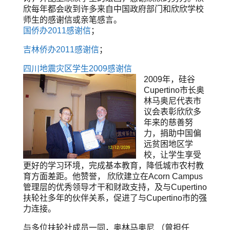
欣每年都会收到许多来自中国政府部门和欣欣学校
师生的感谢信或亲笔感言。
国侨办2011感谢信
；
吉林侨办2011感谢信
；
四川地震灾区学生2009感谢信
2009年，硅谷
Cupertino市长奥
林马奥尼代表市
议会表彰欣欣多
年来的慈善努
力，捐助中国偏
远贫困地区学
校，让学生享受
更好的学习环境，完成基本教育，降低城市农村教
育方面差距。他赞誉， 欣欣建立在Acorn Campus
管理层的优秀领导才干和财政支持，及与Cupertino
扶轮社多年的伙伴关系，促进了与Cupertino市的强
力连接。
与多位扶轮社成员一同，奥林马奥尼 （曾担任