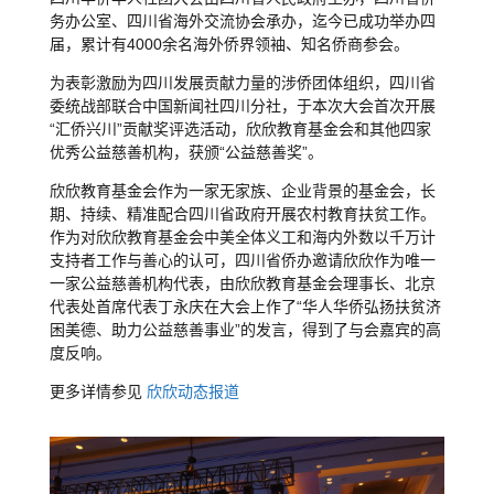
务办公室、四川省海外交流协会承办，迄今已成功举办四
届，累计有
4000
余名海外侨界领袖、知名侨商参会。
为表彰激励为四川发展贡献力量的涉侨团体组织，四川省
委统战部联合中国新闻社四川分社，于本次大会首次开展
“
汇侨兴川
”
贡献奖评选活动，欣欣教育基金会和其他四家
优秀公益慈善机构，获颁
“
公益慈善奖
”
。
欣欣教育基金会作为一家无家族、企业背景的基金会，长
期、持续、精准配合四川省政府开展农村教育扶贫工作。
作为对欣欣教育基金会中美全体义工和海内外数以千万计
支持者工作与善心的认可，四川省侨办邀请欣欣作为唯一
一家公益慈善机构代表，由欣欣教育基金会理事长、北京
代表处首席代表丁永庆在大会上作了
“
华人华侨弘扬扶贫济
困美德、助力公益慈善事业
”
的发言，得到了与会嘉宾的高
度反响。
更多详情参见
欣欣动态报道