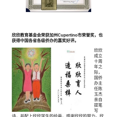
欣欣教育基金会荣获加州Cupertino市荣誉奖，也
获得中国各省各级侨办的嘉奖好评。
欣欣
成立
十周
年之
际，
国侨
办主
任陈
玉杰
亲自
提笔
写
诗，并配上欣欣学生的绘画，感谢欣欣的努力。欣