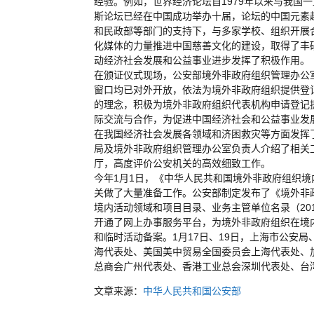
经验。例如，世界经济论坛自1979年以来与我国
斯论坛已经在中国成功举办十届，论坛的中国元素
和民政部等部门的支持下，与多家学校、组织开展
化媒体的力量推进中国慈善文化的建设，取得了丰
动经济社会发展和公益事业进步发挥了积极作用。
在颁证仪式现场，公安部境外非政府组织管理办公
窗口均已对外开放，依法为境外非政府组织提供登
的理念，积极为境外非政府组织代表机构申请登记
际交流与合作，为促进中国经济社会和公益事业发
在我国经济社会发展各领域和济困救灾等方面发挥
局及境外非政府组织管理办公室负责人介绍了相关
厅，高度评价公安机关的高效细致工作。
今年1月1日，《中华人民共和国境外非政府组织境
关做了大量准备工作。公安部制定发布了《境外非
境内活动领域和项目目录、业务主管单位名录（20
开通了网上办事服务平台，为境外非政府组织在境
和临时活动备案。1月17日、19日，上海市公安
海代表处、美国美中贸易全国委员会上海代表处、
总商会广州代表处、香港工业总会深圳代表处、台
文章来源：
中华人民共和国公安部