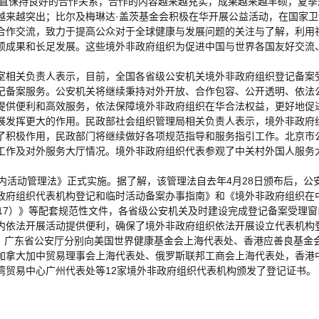
一直保持良好的合作关系，合作的内容越来越充实，成果越来越丰硕，夏季
越来越突出；比尔及梅琳达·盖茨基金会积极在华开展公益活动，在国家卫
合作交流，致力于提高公众对于全球健康与发展问题的关注与了解，利用
硕成果和长足发展。这些境外非政府组织为促进中国与世界各国友好交流
室相关负责人表示，目前，全国各省级公安机关境外非政府组织登记备案
记备案服务。公安机关将继续秉持对外开放、合作包容、公开透明、依法
提供便利和高效服务，依法保障境外非政府组织在华合法权益，更好地促
展发挥更大的作用。民政部社会组织管理局相关负责人表示，境外非政府
了积极作用，民政部门将继续做好各项规范指导和服务指引工作。北京市
工作及对外服务大厅情况。境外非政府组织代表参观了中关村外国人服务
内活动管理法》正式实施。据了解，该管理法自去年4月28日颁布后，公
政府组织代表机构登记和临时活动备案办事指南》和《境外非政府组织在
17）》等配套规范性文件，各省级公安机关及时建设完成登记备案受理窗
内依法开展活动提供便利，确保了境外非政府组织依法开展设立代表机构
局、广东省公安厅分别向美国世界健康基金会上海代表处、香港应善良基金
加拿大加中贸易理事会上海代表处、俄罗斯联邦工商会上海代表处，香港
湾贸易中心广州代表处等12家境外非政府组织代表机构颁发了登记证书。