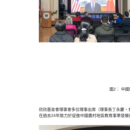
圖
2
：
中
國
欣
欣
基
金會理
事會多
位理
事出
席（
理
事長丁
永
慶
，
在
過去2
4年
致
力於促
進中
國農
村地
區教
育事
業發
展