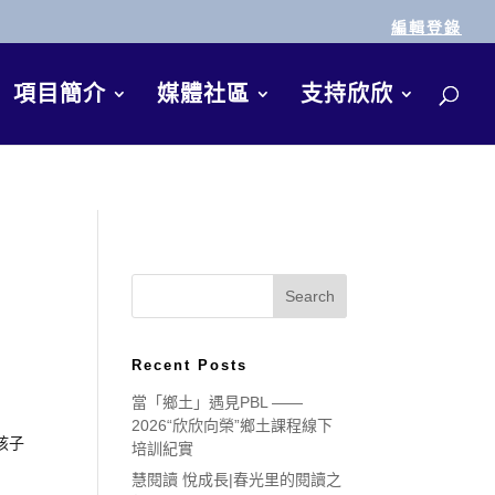
編輯登錄
項目簡介
媒體社區
支持欣欣
Recent Posts
當「鄉土」遇見PBL ——
2026“欣欣向榮”鄉土課程線下
孩子
培訓紀實
慧閱讀 悅成長|春光里的閱讀之