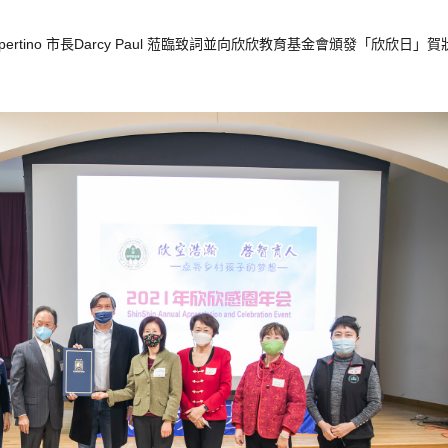
ertino
市長
Darcy
Paul
蒞
臨
致
詞
並
向
欣
欣
教育
基金會
頒發
「
欣
欣
日
」
賀