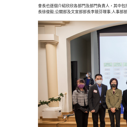
會長
也
逐
個
介紹
欣
欣
各部門
及
部門
負責人
，
其中包
長
徐
俊
毅
;
公
關
部
及
文
宣
部部長
李
競
芬
理事
;
人事
部