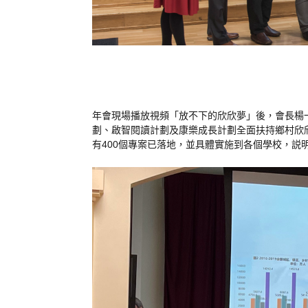
年
會
現場
播放
視頻
「
放
不
下
的
欣
欣
夢
」
後
，
會長
楊
劃
、
啟
智
閱讀
計劃
及
康
樂
成長
計劃
全面
扶持
鄉村
欣
有
400
個
專案
已
落地
，
並
具體
實施
到
各個
學校
，
説