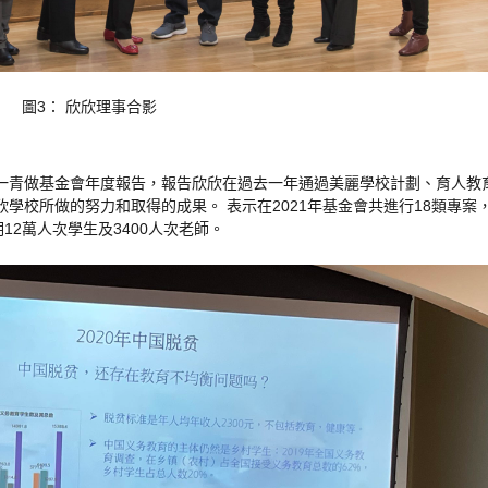
圖
3：
欣
欣
理事
合影
一
青
做
基金會
年度
報告
，
報告
欣
欣
在過去
一
年
通過
美麗
學校
計劃
、
育
人
教
欣
學校
所做的
努力
和
取得
的
成果
。
表示
在
2021
年
基金會
共
進行
18
類
專案
明
12
萬
人次
學生
及
3400
人次
老師
。