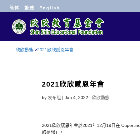
简体
繁體
English
欣欣動態
->
2021欣欣感恩年會
2021欣欣感恩年會
by
发布组
|
Jan 4, 2022
|
欣欣動態
2021
欣
欣
感恩
年
會
於
2021
年
12
月
19
日在
Cupertin
的
夢想
」。