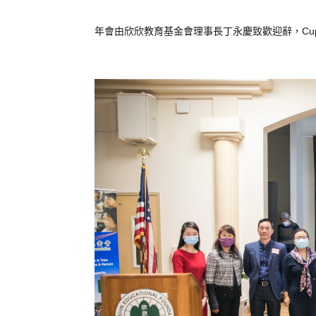
年
會
由
欣
欣
教育
基金會
理事長
丁
永
慶
致
歡迎
辭
，Cup