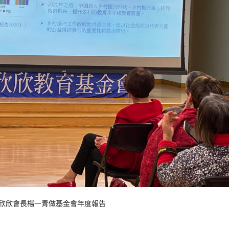
欣
欣
會長
楊
一
青
做
基金會
年度
報告