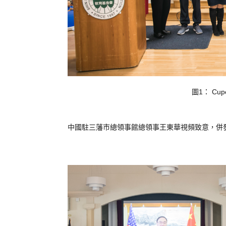
圖
1
：
C
up
中
國駐三
藩
市
總
領
事
館
總
領
事
王
東
華
視
頻致
意
，
併