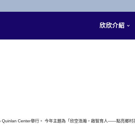
欣欣介紹
o
Quinlan
Center
舉行
。
今年
主題
為
「
欣
空
浩
瀚
，
啟
智
育
人
——
點
亮
鄉村