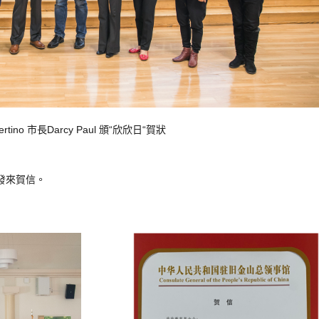
ertino
市
長D
arcy
P
aul
頒
“
欣
欣
日
“
賀
狀
發
來
賀
信
。