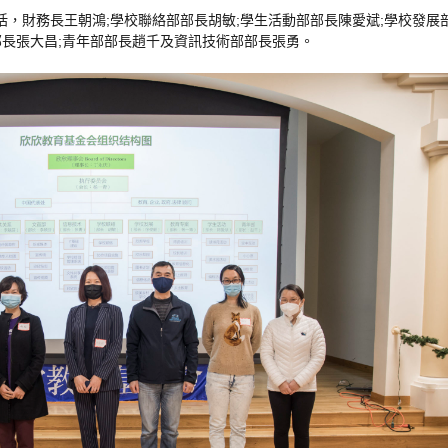
括
，
財務
長
王朝
鴻
;
學校
聯絡
部部長
胡
敏
;
學生
活動
部部長
陳
愛
斌
;
學校
發展
部長
張
大
昌
;
青年
部部長
趙
千
及
資訊技術
部部長
張
勇
。