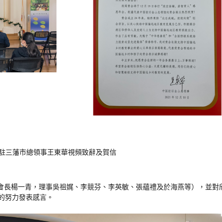
駐三
藩
市
總
領
事
王
東
華
視
頻致
辭及
賀
信
會
長楊
一
青
，
理
事吳
祖
娓
、
李
競
芬
、
李
英
敏
、
張
蘊
禮
及
於
海
燕
等
）
，並
對
的
努力發
表感
言
。