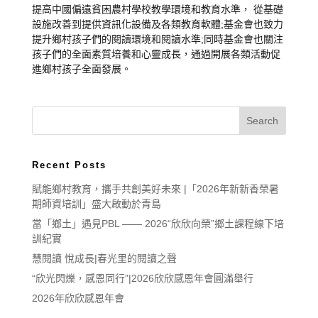
提高中國偏遠貧困農村學校教學環境和教育水準， 從基礎
設施改善到提供資訊化設備及各類教育軟體;基金會也致力
提升鄉村孩子們的閱讀環境和閱讀水準;同時基金會也關注
孩子們的全面素質培養和心靈成長，通過開展各類活動促
進鄉村孩子全面發展。
Recent Posts
賦能鄉村教育，攜手共創美好未來 |「2026年新新香榮暑
期師資培訓」盛大啟動於青島
當「鄉土」遇見PBL —— 2026“欣欣向榮”鄉土課程線下培
訓紀實
慧閱讀 悅成長|春光里的閱讀之聲
“欣光閃爍，感恩同行”|2026欣欣感恩年會圓滿舉行
2026年欣欣感恩年會