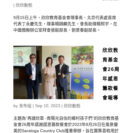
|
欣欣動態
9月15日上午，欣欣教育基金會理事長、北京代表處首席
代表丁永慶先生，理事楊鷗麟先生，會長助理楊照宇，在
中國僑聯辦公室拜會張毅部長、劉景春副部長。
欣欣教
育基金
會26周
年感恩
籌款餐
會報導
by
发布组
|
Sep 10, 2023
|
欣欣動態
主題為“再譜欣章 -育陽光自信的鄉村孩子們”的欣欣教育基
金會26周年感謝感恩籌款餐會於2023年8月26日在風景優
美的Saratoga Country Club隆重舉辦，旨在籌集善款用於