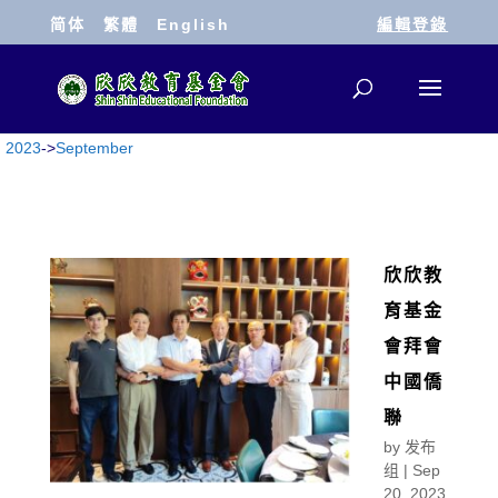
简体
繁體
English
編輯登錄
2023
->
September
欣欣教
育基金
會拜會
中國僑
聯
by
发布
组
|
Sep
20, 2023