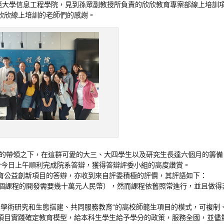
師範大學信息工程學院，見到孫眾副教授所負責的欣欣教育專案部線上培訓
欣欣線上培訓的老師們的感謝。
師的帶領之下，在這群可愛的大三、大四學生以及研究生長達六個月的籌備
於今日上午順利完成院系答辯，獲得答辯評委小組的高度讚賞。
育公益創新項目的答辯，亦收到來自評委積極的評價，其評語如下：
一個課程的開發需要幾十萬元人民幣），然而課程依舊照常進行，並且做得
進行學術研究和生態搭建、共同服務教育“的高校師範生項目的模式，可複制
項目實踐確定教育模型，給本科生學生給予學分的政策，服務全國，並儘