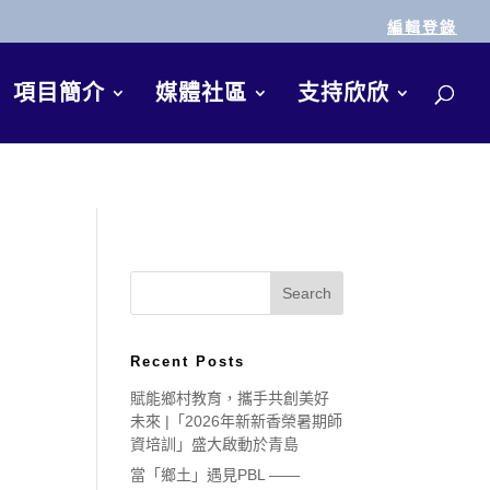
編輯登錄
項目簡介
媒體社區
支持欣欣
Recent Posts
賦能鄉村教育，攜手共創美好
未來 |「2026年新新香榮暑期師
資培訓」盛大啟動於青島
當「鄉土」遇見PBL ——