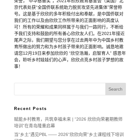
荣誉，“中华慈善奖”，2021年欣欣教育基金会（美国）北
京代表处获“全国侨联系统助力脱贫攻坚先进集体”荣誉称
号。这是基于欣欣的多年积极付出和奉献，是中国侨联对
我们的工作以及由欣欣工作所带来的正面影响的高度认
可！所有的荣耀和成果同样属于与我们一路同行，不断给
予我们支持和鼓励的所有善心欣欣友人们。在2021年接近
尾声之际，我们期望与您分享在过去两年中为中国乡村教
育所做出的努力和为乡村孩子带来的正面影响。诚恳地邀
请您12月19日来参加欣欣的 “欣空浩瀚，启智育人” 感恩年
会，聆听乡村娃娃们的心声，欣欣点亮乡村孩子梦想的故
事！
Recent Posts
赋能乡村教育，共筑幸福未来 | “2026 欣欣向荣暑期教师
培训”在青岛隆重启幕
当“乡土”遇见PBL —— 2026“欣欣向荣”乡土课程线下培训