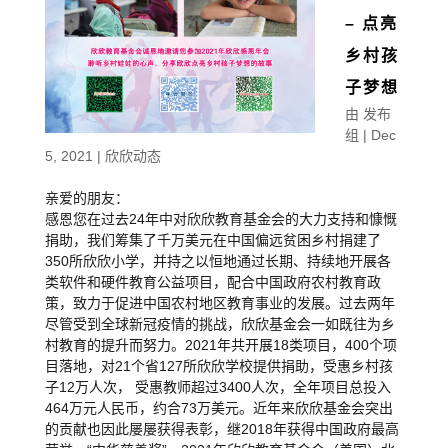
– 点亮
乡村孩
子梦想
由
发布
组
|
Dec
5, 2021
|
欣欣动态
亲爱的朋友：
感恩您在过去24年中对欣欣教育基金会的大力支持和慷慨
捐助，我们筹集了千万美元在中国偏远贫困乡村捐建了
350所欣欣小学，并持之以恒地通过长期、持续地开展各
类软件和硬件教育公益项目，配合中国政府农村教育政
策，致力于促进中国农村地区教育事业的发展。过去两年
尽管受到全球新冠疫情的挑战，欣欣基金会一如既往为乡
村教育的提升而努力。2021年共开展18类项目，400个项
目落地，对21个省127所欣欣学校提供捐助，受惠乡村孩
子12万人次， 受惠教师超过3400人次，全年项目总投入
464万元人民币，约合73万美元。近年来欣欣基金会突出
的贡献也因此屡屡获得表彰，继2018年获得中国政府最高