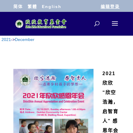
简体
繁體
English
编辑登录
2021
->
December
2021
欣欣
“欣空
浩瀚，
启智育
人” 感
恩年会