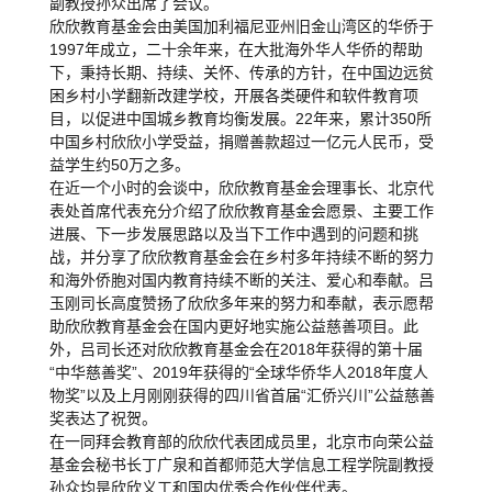
副教授孙众出席了会议。
欣欣教育基金会由美国加利福尼亚州旧金山湾区的华侨于
1997年成立，二十余年来，在大批海外华人华侨的帮助
下，秉持长期、持续、关怀、传承的方针，在中国边远贫
困乡村小学翻新改建学校，开展各类硬件和软件教育项
目，以促进中国城乡教育均衡发展。22年来，累计350所
中国乡村欣欣小学受益，捐赠善款超过一亿元人民币，受
益学生约50万之多。
在近一个小时的会谈中，欣欣教育基金会理事长、北京代
表处首席代表充分介绍了欣欣教育基金会愿景、主要工作
进展、下一步发展思路以及当下工作中遇到的问题和挑
战，并分享了欣欣教育基金会在乡村多年持续不断的努力
和海外侨胞对国内教育持续不断的关注、爱心和奉献。吕
玉刚司长高度赞扬了欣欣多年来的努力和奉献，表示愿帮
助欣欣教育基金会在国内更好地实施公益慈善项目。此
外，吕司长还对欣欣教育基金会在2018年获得的第十届
“中华慈善奖”、2019年获得的“全球华侨华人2018年度人
物奖”以及上月刚刚获得的四川省首届“汇侨兴川”公益慈善
奖表达了祝贺。
在一同拜会教育部的欣欣代表团成员里，北京市向荣公益
基金会秘书长丁广泉和首都师范大学信息工程学院副教授
孙众均是欣欣义工和国内优秀合作伙伴代表。