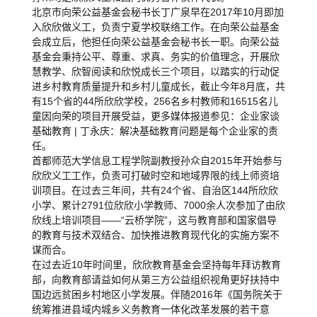
北京市向荣公益基金会秘书长丁广泉早在2017年10月即加
入欣欣做义工，负责宁夏学校联络工作。在向荣公益基金
会成立后，他担任向荣公益基金会秘书长一职。向荣公益
基金会秉持公平、尊重、求真、务实的价值理念，开展欣
慧教学、欣智阅读和欣悦成长三个项目，以踏实的行动促
进乡村教育质量提升和乡村儿童成长，截止今年8月底，共
有15个省的44所欣欣学校，256名乡村教师和16515名儿
童因向荣的项目开展受益，更多媒体报道参见：企业家谈
基础教育 | 丁永庆：解决基础教育问题是每个企业家的责
任。
首都师范大学信息工程学院副教授孙众自2015年开始参与
欣欣义工工作，负责可打破时空和地域界限的线上师资培
训项目。在过去三年间，共有24个省、自治区144所欣欣
小学、累计2791位欣欣小学教师、7000余人次参加了由欣
欣线上培训项目——“云桥学院”，这与教育部和国家倡导
的教育与技术双结合、加快推进教育现代化的实施方案不
谋而合。
在过去近10年时间里，欣欣教育基金会坚持每年拜访教育
部，向教育部请益如何从第三方公益组织视角更好扶持中
国边远贫困乡村地区小学发展。伴随2016年《国务院关于
统筹推进县域内城乡义务教育一体化改革发展的若干意