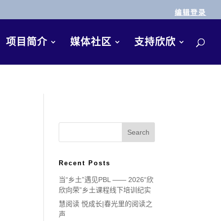
编辑登录
项目简介
媒体社区
支持欣欣
Recent Posts
当“乡土”遇见PBL —— 2026“欣
欣向荣”乡土课程线下培训纪实
慧阅读 悦成长|春光里的阅读之
声