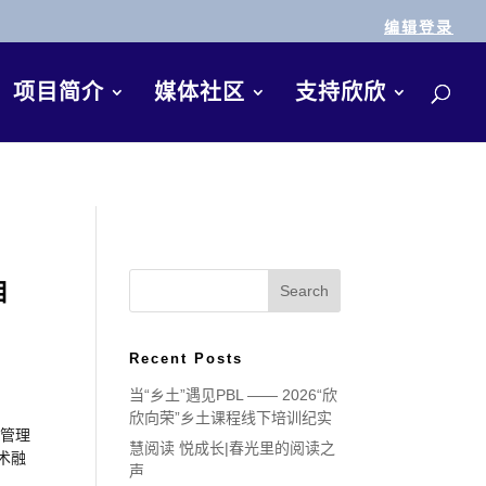
编辑登录
项目简介
媒体社区
支持欣欣
目
Recent Posts
当“乡土”遇见PBL —— 2026“欣
欣向荣”乡土课程线下培训纪实
化管理
慧阅读 悦成长|春光里的阅读之
术融
声