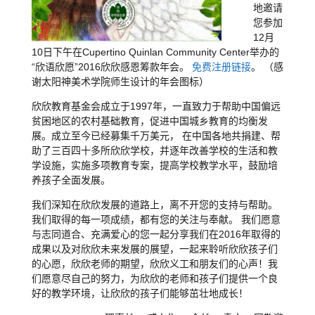
地邀请
您参加
12月
10日下午在Cupertino Quinlan Community Center举办的
“欣语欣愿”2016欣欣感恩筹款年会。
免费注册链接
。 （感
谢太阳神美术学院师生设计的年会图标）
欣欣教育基金会成立于1997年，一直致力于帮助中国偏远
贫困地区的农村基础教育，促进中国城乡教育的均衡发
展。成立至今已经募集千万美元， 在中国各地共捐建、帮
助了三百四十多所欣欣学校，并逐年改善学校的生活和教
学设施，实施多项教育专案，提高学校教学水平，鼓励培
养孩子全面发展。
我们深知在欣欣发展的道路上，离不开您的支持与帮助。
我们取得的每一项成绩，都有您的关注与奉献。 我们愿意
与志同道合、充满爱心的您一起分享我们在2016年取得的
成果以及对欣欣未来发展的展望，一起来聆听欣欣孩子们
的心愿，欣欣老师的期望，欣欣义工和朋友们的心声！我
们愿意尽自己的努力，为欣欣的老师和孩子们提供一个良
好的教学环境，让欣欣的孩子们能够茁壮地成长！