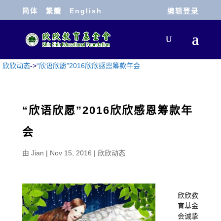
简体
繁體
English
编辑登录
欣欣动态
->
“欣语欣愿”2016欣欣感恩筹款年会
“欣语欣愿”2016欣欣感恩筹款年
会
由
Jian
|
Nov 15, 2016
|
欣欣动态
欣欣教
育基金
会诚挚