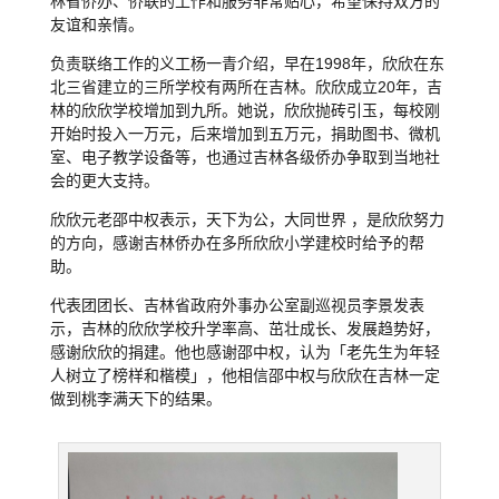
林省侨办、侨联的工作和服务非常贴心，希望保持双方的
友谊和亲情。
负责联络工作的义工杨一青介绍，早在1998年，欣欣在东
北三省建立的三所学校有两所在吉林。欣欣成立20年，吉
林的欣欣学校增加到九所。她说，欣欣抛砖引玉，每校刚
开始时投入一万元，后来增加到五万元，捐助图书、微机
室、电子教学设备等，也通过吉林各级侨办争取到当地社
会的更大支持。
欣欣元老邵中权表示，天下为公，大同世界 ，是欣欣努力
的方向，感谢吉林侨办在多所欣欣小学建校时给予的帮
助。
代表团团长、吉林省政府外事办公室副巡视员李景发表
示，吉林的欣欣学校升学率高、茁壮成长、发展趋势好，
感谢欣欣的捐建。他也感谢邵中权，认为「老先生为年轻
人树立了榜样和楷模」，他相信邵中权与欣欣在吉林一定
做到桃李满天下的结果。